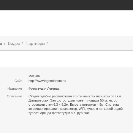
ог
Видео
Партнеры
Москва
Сайт
http://www.legendphoto.ru
Название
Фотостудия Легенда
Описание
Студия удобно расположена в 5-ти минутах першком от ст.м.
Дмитровская. Зал фотостудии имеет площадь 50 м. кв. со
сторонами стен 6,3 х 8,2м. Высота потолков 4,5м. Система
кондиционирования, компьютер, WiFi, кулер с питьевой водой,
туалет. Аренда фотостудии 400 руб. час.