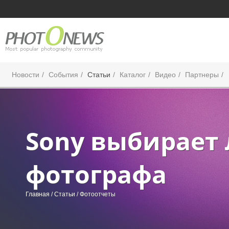
Новости
События
Статьи
Каталог
Видео
Партнеры
Sony выбирает
фотографа
Главная
/
Статьи
/ Фотоотчеты