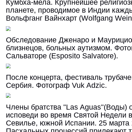
Кумбха-мела. Крупнейшее религиоз
планете, проводимое в Индии кажды
Вольфганг Вайнхарт (Wolfgang Weinh
Обследование Дженаро и Маурицио,
близнецов, больных аутизмом. Фот
Сальваторе (Esposito Salvatore).
После концерта, фестиваль трубачей
Сербия. Фотограф Vuk Adzic.
Члены братства "Las Aguas"(Воды)
исповеди во время Святой Недели в
Севилье, южной Испании. 25 марта 
Пасхальных процессий прилекают т