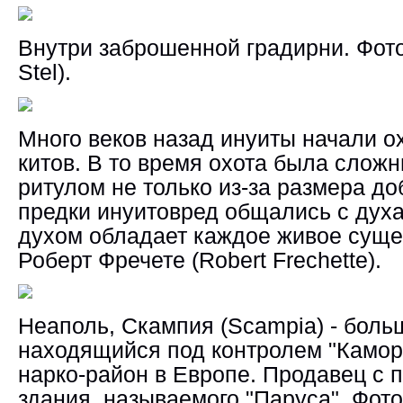
Внутри заброшенной градирни.
Фот
Stel).
Много веков назад инуиты начали о
китов. В то время охота была слож
ритулом не только из-за размера до
предки инуитовред общались с духа
духом обладает каждое живое суще
Роберт Фречете (Robert Frechette).
Неаполь, Скампия (Scampia) - боль
находящийся под контролем "Камо
нарко-район в Европе. Продавец с 
здания, называемого "Паруса".
Фот