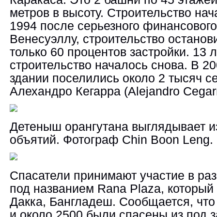
метров в высоту. Строительство нача
1994 после серьезного финансового
Венесуэллу, строительство останов
только 60 процентов застройки. 13 л
строительство началось снова. В 20
здании поселились около 2 тысяч с
Алехандро Кегарра (Alejandro Cegarr
Детеныш орангутана выглядывает и
объятий.
Фотограф
Chin Boon Leng.
Спасатели принимают у
ч
астие в ра
под названием Rana Plaza, который
Дакка, Бангладеш. Сообщается, что
и около 2500 были спасены из под з