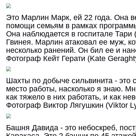
Это Марлин Марк, ей 22 года. Она в
помощи семьям в рамках программы 
Она наблюдается в госпитале Тари (
Гвинея. Марлин атаковал ее муж, к
несколько ранений. Он бил ее и на
Фотограф
Кейт Герати (Kate Geraght
Шахты по добыче сильвинита - это
место работы, насколько я знаю. Мн
как тяжело в них работать, и как не
Фотограф
Виктор Лягушкин (Viktor L
Башня Давида - это небоскреб, пос
Каракаса. Это 2 башни по 45 этажей