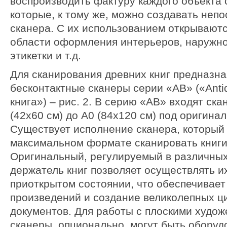
воспроизводить фактуру каждого объекта 
которые, к тому же, можно создавать неп
сканера. С их использованием открывают
области оформления интерьеров, наружно
этикетки и т.д.
Для сканирования древних книг предназн
бесконтактные сканеры серии «AB» («Anti
книга») – рис. 2. В серию «AB» входят ск
(42х60 см) до А0 (84х120 см) под оригина
Существует исполнение сканера, который 
максимальном формате сканировать книги
Оригинальный, регулируемый в различных
держатель книг позволяет осуществлять и
приоткрытом состоянии, что обеспечивает
произведений и создание великолепных ц
документов. Для работы с плоскими худо
сканеры, опционально, могут быть обору